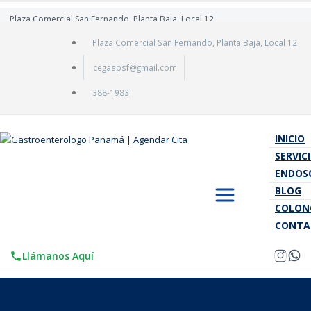
Plaza Comercial San Fernando, Planta Baja, Local 12
Plaza Comercial San Fernando, Planta Baja, Local 12
cegaspsf@gmail.com
388-1983
INICIO
SERVIC
ENDOS
BLOG
COLON
CONTA
Llámanos Aquí